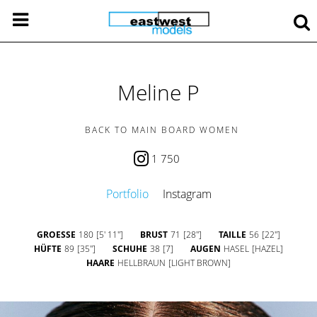
Meline P
BACK TO MAIN BOARD WOMEN
1 750
Portfolio
Instagram
GROESSE
180
[5' 11'']
BRUST
71
[28'']
TAILLE
56
[22'']
HÜFTE
89
[35'']
SCHUHE
38
[7]
AUGEN
HASEL
[HAZEL]
HAARE
HELLBRAUN
[LIGHT BROWN]