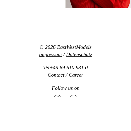
© 2026
EastWestModels
Impressum
/
Datenschutz
Tel+49 69 610 931 0
Contact
/
Career
Follow us on
Mediaslide model agency software
Design:
www.new-office.net