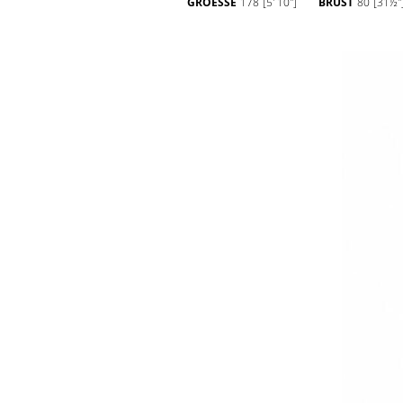
GROESSE
178
[5' 10'']
BRUST
80
[31½''