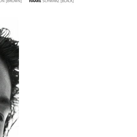
UN
[BROWN]
HAARE
SCHWARZ
[BLACK]