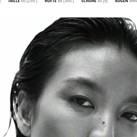
]
TAILLE
60
[23½'']
HÜFTE
88
[34½'']
SCHUHE
40
[9]
AUGEN
BRA