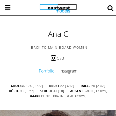
Ana C
BACK TO MAIN BOARD WOMEN
573
Portfolio
Instagram
GROESSE
174
[5' 8½'']
BRUST
82
[32½'']
TAILLE
60
[23½'']
HÜFTE
90
[35½'']
SCHUHE
41
[10]
AUGEN
BRAUN
[BROWN]
HAARE
DUNKELBRAUN
[DARK BROWN]