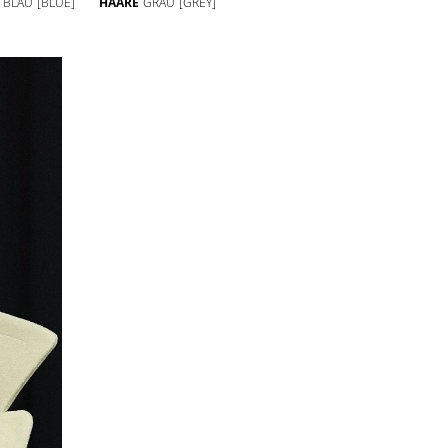
BLAU
[BLUE]
HAARE
GRAU
[GREY]