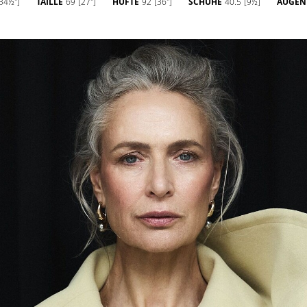
34½'']
TAILLE
69
[27'']
HÜFTE
92
[36'']
SCHUHE
40.5
[9½]
AUGEN