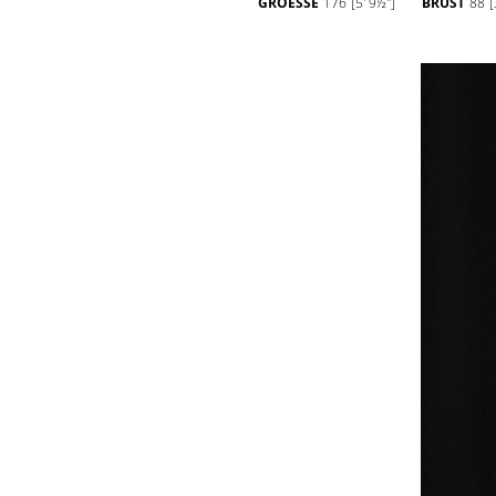
GROESSE
176
[5' 9½'']
BRUST
88
[