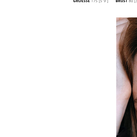
GROESSE
175
[5' 9'']
BRUST
80
[