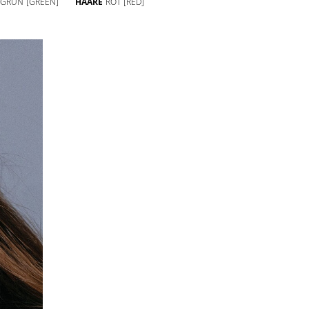
GRÜN
[GREEN]
HAARE
ROT
[RED]