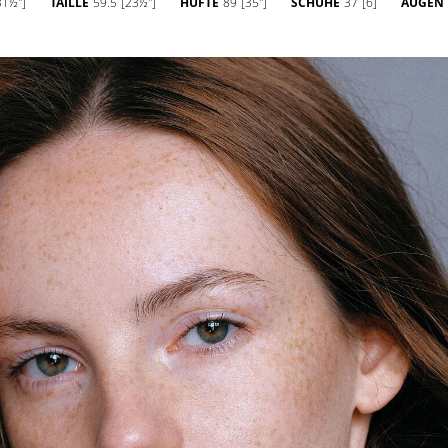
31½'']
TAILLE
59.5
[23½'']
HÜFTE
89
[35'']
SCHUHE
37
[6]
AUGEN