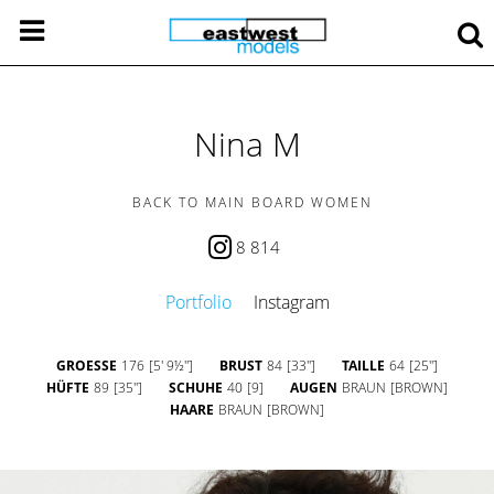
Nina M
BACK TO MAIN BOARD WOMEN
8 814
Portfolio
Instagram
GROESSE
176
[5' 9½'']
BRUST
84
[33'']
TAILLE
64
[25'']
HÜFTE
89
[35'']
SCHUHE
40
[9]
AUGEN
BRAUN
[BROWN]
HAARE
BRAUN
[BROWN]