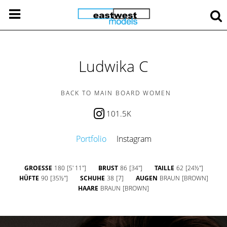
Ludwika C
BACK TO MAIN BOARD WOMEN
101.5K
Portfolio
Instagram
GROESSE
180
[5' 11'']
BRUST
86
[34'']
TAILLE
62
[24½'']
HÜFTE
90
[35½'']
SCHUHE
38
[7]
AUGEN
BRAUN
[BROWN]
HAARE
BRAUN
[BROWN]