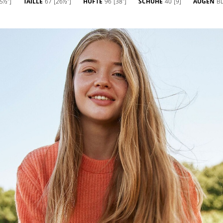
5½'']
TAILLE
67
[26½'']
HÜFTE
96
[38'']
SCHUHE
40
[9]
AUGEN
B