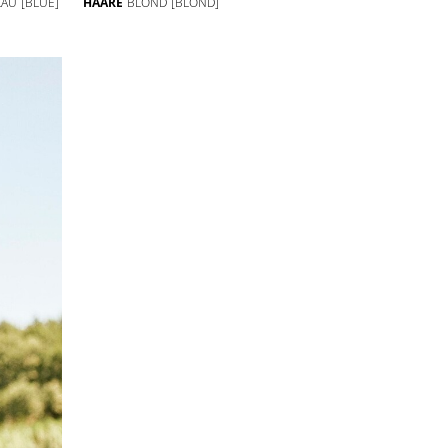
LAU
[BLUE]
HAARE
BLOND
[BLOND]