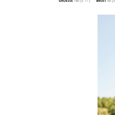
GROESSE
180
[5' 11'']
BRUST
90
[3