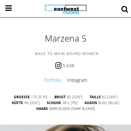
Marzena S
BACK TO MAIN BOARD WOMEN
5 638
Portfolio
Instagram
GROESSE
175
[5' 9'']
BRUST
82
[32½'']
TAILLE
62
[24½'']
HÜFTE
90
[35½'']
SCHUHE
38.5
[7½]
AUGEN
BLAU
[BLUE]
HAARE
DARK BLOND
[DARK BLOND]