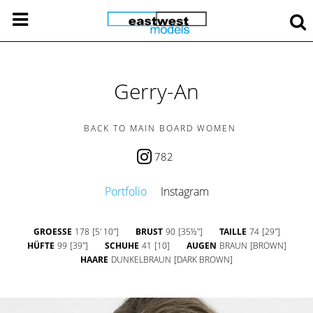
Gerry-An
BACK TO MAIN BOARD WOMEN
782
Portfolio
Instagram
GROESSE
178
[5' 10'']
BRUST
90
[35½'']
TAILLE
74
[29'']
HÜFTE
99
[39'']
SCHUHE
41
[10]
AUGEN
BRAUN
[BROWN]
HAARE
DUNKELBRAUN
[DARK BROWN]