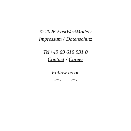
© 2026
EastWestModels
Impressum
/
Datenschutz
Tel+49 69 610 931 0
Contact
/
Career
Follow us on
Mediaslide model agency software
Design:
www.new-office.net