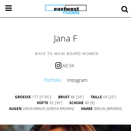
Jana F
BACK TO MAIN BOARD WOMEN
60.5K
Portfolio
Instagram
GROESSE
177
[5' 9½'']
BRUST
86
[34'']
TAILLE
64
[25'']
HÜFTE
92
[36'']
SCHUHE
40
[9]
AUGEN
GRÜN BRAUN
[GREEN BROWN]
HAARE
BRAUN
[BROWN]