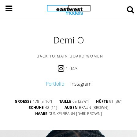
Demi O
BACK TO MAIN BOARD WOMEN
1 943
Portfolio
Instagram
GROESSE
178
[5' 10'']
TAILLE
65
[25½'']
HÜFTE
91
[36'']
SCHUHE
42
[11]
AUGEN
BRAUN
[BROWN]
HAARE
DUNKELBRAUN
[DARK BROWN]