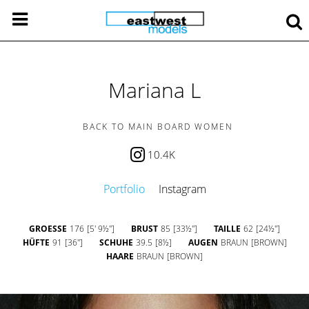
Mariana L
BACK TO MAIN BOARD WOMEN
10.4K
Portfolio
Instagram
GROESSE
176
[5' 9½'']
BRUST
85
[33½'']
TAILLE
62
[24½'']
HÜFTE
91
[36'']
SCHUHE
39.5
[8½]
AUGEN
BRAUN
[BROWN]
HAARE
BRAUN
[BROWN]