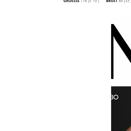
GROESSE
178
[5' 10'']
BRUST
84
[33''