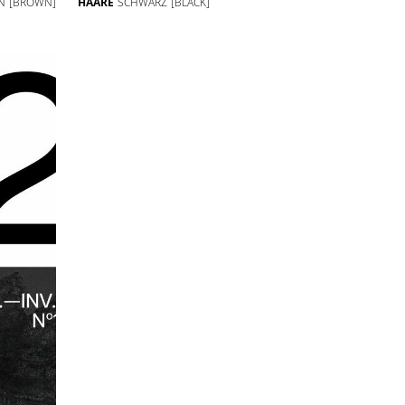
N
[BROWN]
HAARE
SCHWARZ
[BLACK]