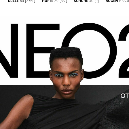
]
TAILLE
60
[23½'']
HÜFTE
89
[35'']
SCHUHE
40
[9]
AUGEN
BRAU