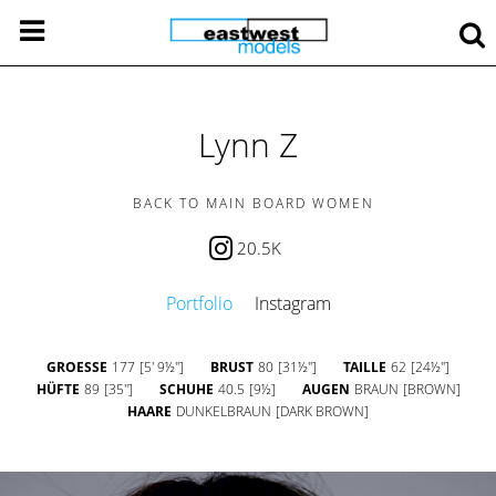
Lynn Z
BACK TO MAIN BOARD WOMEN
20.5K
Portfolio
Instagram
GROESSE
177
[5' 9½'']
BRUST
80
[31½'']
TAILLE
62
[24½'']
HÜFTE
89
[35'']
SCHUHE
40.5
[9½]
AUGEN
BRAUN
[BROWN]
HAARE
DUNKELBRAUN
[DARK BROWN]