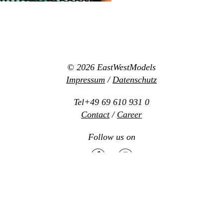
© 2026
EastWestModels
Impressum
/
Datenschutz
Tel+49 69 610 931 0
Contact
/
Career
Follow us on
Mediaslide model agency software
Design:
www.new-office.net