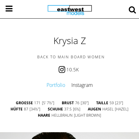
Krysia Z
BACK TO MAIN BOARD WOMEN
10.5K
Portfolio
Instagram
GROESSE
171
[5' 7½'']
BRUST
76
[30'']
TAILLE
59
[23'']
HÜFTE
87
[34½'']
SCHUHE
37.5
[6½]
AUGEN
HASEL
[HAZEL]
HAARE
HELLBRAUN
[LIGHT BROWN]