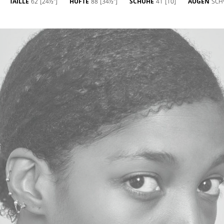
TAILLE
62
[24½'']
HÜFTE
88
[34½'']
SCHUHE
41
[10]
AUGEN
SCH