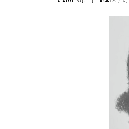
GROESSE
180
[5' 11'']
BRUST
80
[31½'']