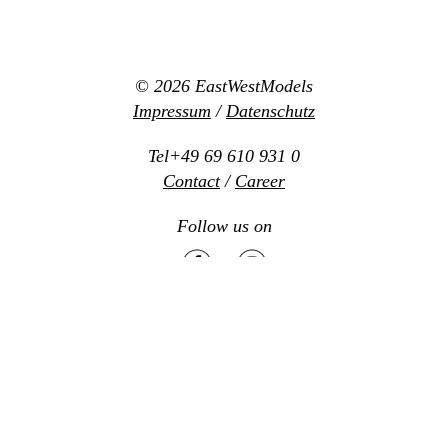
© 2026
EastWestModels
Impressum
/
Datenschutz
Tel+49 69 610 931 0
Contact
/
Career
Follow us on
Mediaslide model agency software
Design:
www.new-office.net