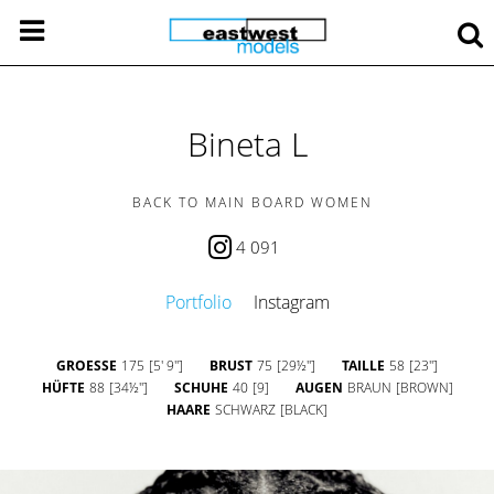
Bineta L
BACK TO MAIN BOARD WOMEN
4 091
Portfolio
Instagram
GROESSE
175
[5' 9'']
BRUST
75
[29½'']
TAILLE
58
[23'']
HÜFTE
88
[34½'']
SCHUHE
40
[9]
AUGEN
BRAUN
[BROWN]
HAARE
SCHWARZ
[BLACK]