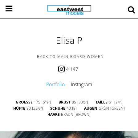
Elisa P
BACK TO MAIN BOARD WOMEN
4 147
Portfolio
Instagram
GROESSE
175
[5' 9'']
BRUST
85
[33½'']
TAILLE
61
[24'']
HÜFTE
90
[35½'']
SCHUHE
40
[9]
AUGEN
GRÜN
[GREEN]
HAARE
BRAUN
[BROWN]