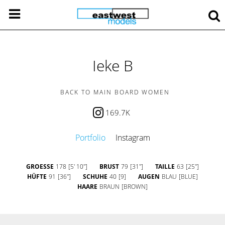
Ieke B
BACK TO MAIN BOARD WOMEN
169.7K
Portfolio
Instagram
GROESSE
178
[5' 10'']
BRUST
79
[31'']
TAILLE
63
[25'']
HÜFTE
91
[36'']
SCHUHE
40
[9]
AUGEN
BLAU
[BLUE]
HAARE
BRAUN
[BROWN]