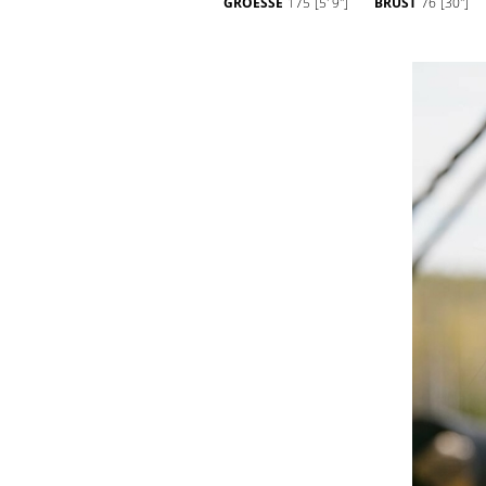
GROESSE
175
[5' 9'']
BRUST
76
[30'']