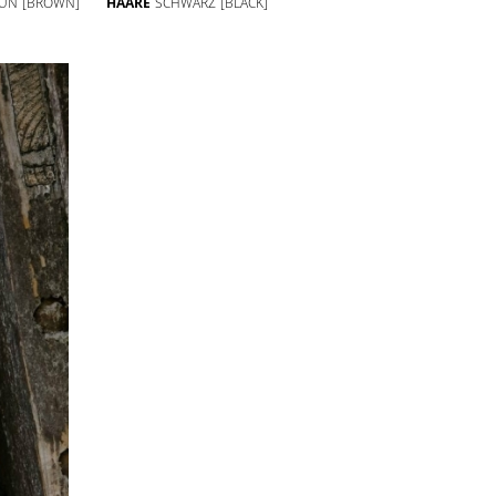
UN
[BROWN]
HAARE
SCHWARZ
[BLACK]