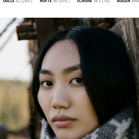
TAILLE
62
[24½'']
HÜFTE
90
[35½'']
SCHUHE
38.5
[7½]
AUGEN
BRA