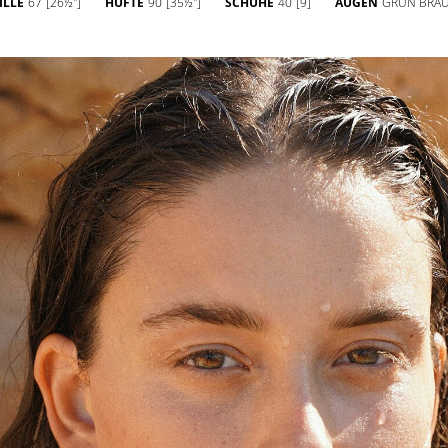
ILLE
67
[26½'']
HÜFTE
90
[35½'']
SCHUHE
40
[9]
AUGEN
GRÜN BRA