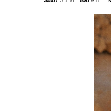
GROESSE
178
[5' 10'']
BRUST
89
[35'']
TA