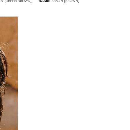
UN
[GREEN BROWN]
HAARE
BRAUN
[BROWN]