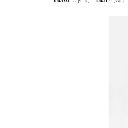
GROESSE
177
[5' 9½'']
BRUST
85
[33½'']