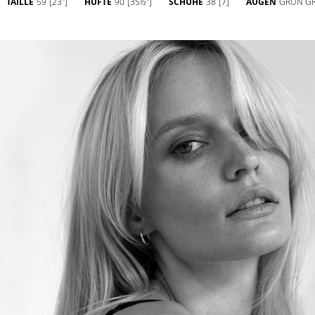
TAILLE
59
[23'']
HÜFTE
90
[35½'']
SCHUHE
38
[7]
AUGEN
GRÜN G