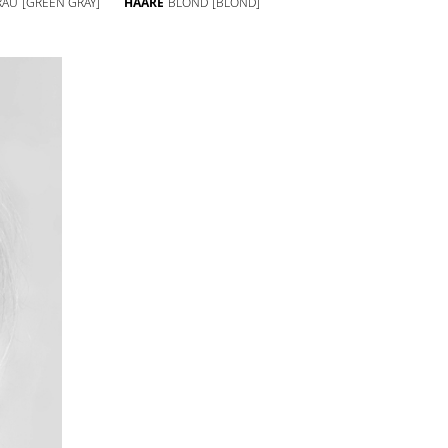
RAU
[GREEN GRAY]
HAARE
BLOND
[BLOND]