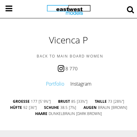
Vicenca P
BACK TO MAIN BOARD WOMEN
8 770
Portfolio
Instagram
GROESSE
177
[5' 9½'']
BRUST
85
[33½'']
TAILLE
73
[28½'']
HÜFTE
92
[36'']
SCHUHE
38.5
[7½]
AUGEN
BRAUN
[BROWN]
HAARE
DUNKELBRAUN
[DARK BROWN]