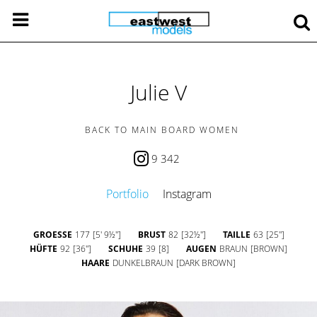
Julie V
BACK TO MAIN BOARD WOMEN
9 342
Portfolio
Instagram
GROESSE
177
[5' 9½'']
BRUST
82
[32½'']
TAILLE
63
[25'']
HÜFTE
92
[36'']
SCHUHE
39
[8]
AUGEN
BRAUN
[BROWN]
HAARE
DUNKELBRAUN
[DARK BROWN]