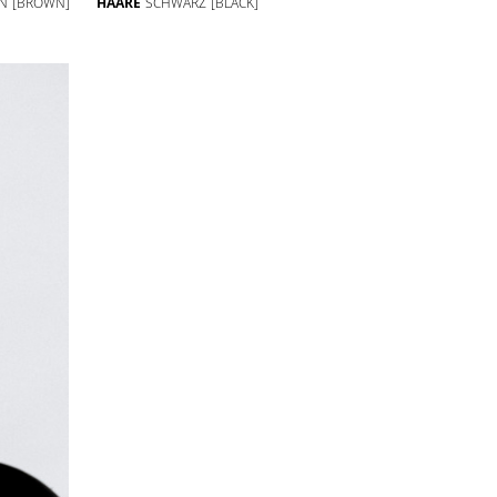
N
[BROWN]
HAARE
SCHWARZ
[BLACK]