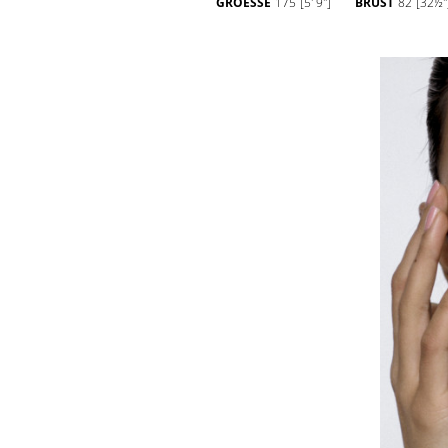
GROESSE
175
[5' 9'']
BRUST
82
[32½''