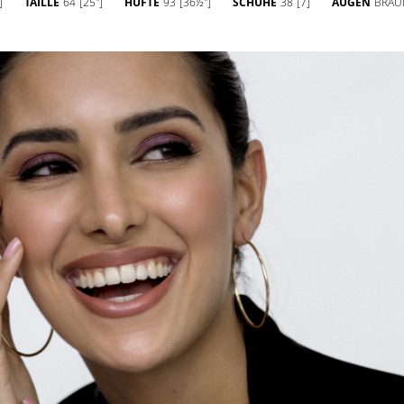
]
TAILLE
64
[25'']
HÜFTE
93
[36½'']
SCHUHE
38
[7]
AUGEN
BRAU