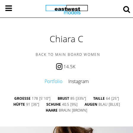
Chiara C
BACK TO MAIN BOARD WOMEN
14.5K
Portfolio
Instagram
GROESSE
178
[5' 10'']
BRUST
85
[33½'']
TAILLE
64
[25'']
HÜFTE
91
[36'']
SCHUHE
40.5
[9½]
AUGEN
BLAU
[BLUE]
HAARE
BRAUN
[BROWN]