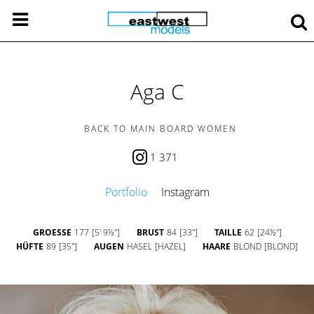
Aga C
BACK TO MAIN BOARD WOMEN
1 371
Portfolio
Instagram
GROESSE
177
[5' 9½'']
BRUST
84
[33'']
TAILLE
62
[24½'']
HÜFTE
89
[35'']
AUGEN
HASEL
[HAZEL]
HAARE
BLOND
[BLOND]