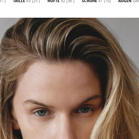
31'']
TAILLE
63
[25'']
HÜFTE
92
[36'']
SCHUHE
41
[10]
AUGEN
GR