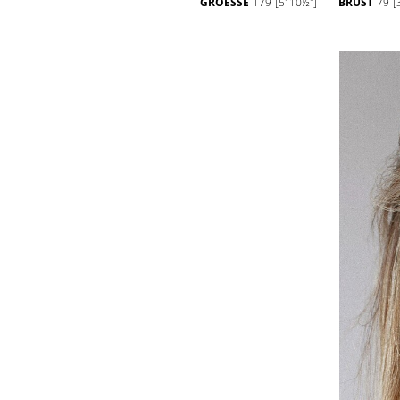
GROESSE
179
[5' 10½'']
BRUST
79
[