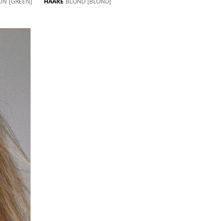
ÜN
[GREEN]
HAARE
BLOND
[BLOND]