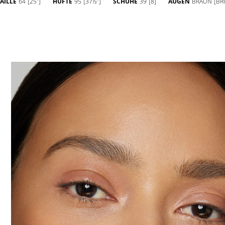
TAILLE
64
[25'']
HÜFTE
95
[37½'']
SCHUHE
39
[8]
AUGEN
BRAUN
[B