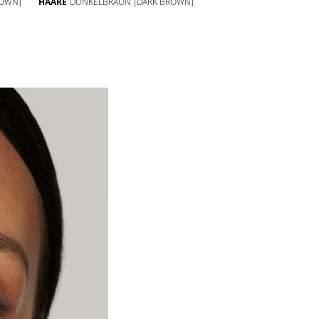
ROWN]
HAARE
DUNKELBRAUN
[DARK BROWN]