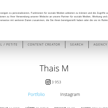
zeigen zu personalisieren, Funktionen für soziale Medien anbieten zu können und die Zugriffe 
ionen zu Ihrer Verwendung unserer Website an unsere Partner für soziale Medien, Werbung und 
cherweise mit weiteren Daten zusammen, die Sie ihnen bereitgestellt haben oder die sie im Rahm
 / PETITE
CONTENT CREATOR
SEARCH
AGENCY
Thais M
3 953
Portfolio
Instagram