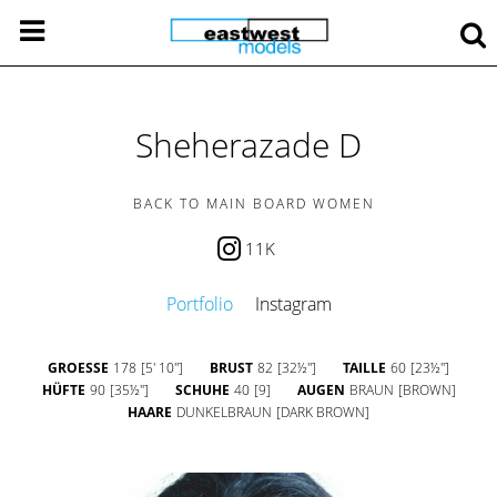
Sheherazade D
BACK TO MAIN BOARD WOMEN
11K
Portfolio
Instagram
GROESSE
178
[5' 10'']
BRUST
82
[32½'']
TAILLE
60
[23½'']
HÜFTE
90
[35½'']
SCHUHE
40
[9]
AUGEN
BRAUN
[BROWN]
HAARE
DUNKELBRAUN
[DARK BROWN]