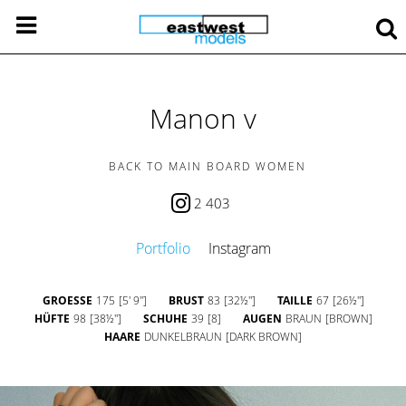
Manon v
BACK TO MAIN BOARD WOMEN
2 403
Portfolio
Instagram
GROESSE
175
[5' 9'']
BRUST
83
[32½'']
TAILLE
67
[26½'']
HÜFTE
98
[38½'']
SCHUHE
39
[8]
AUGEN
BRAUN
[BROWN]
HAARE
DUNKELBRAUN
[DARK BROWN]