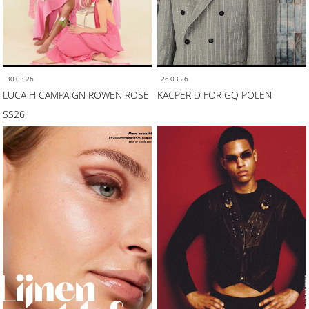
30.03.26
26.03.26
LUCA H CAMPAIGN ROWEN ROSE
KACPER D FOR GQ POLEN
SS26