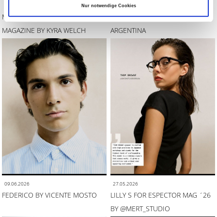
26.06.2026
25.06.2026
Nur notwendige Cookies
MAREN T FOR ROOIROSE
JOLINA FIELD FOR MARIE CLAIRE
MAGAZINE BY KYRA WELCH
ARGENTINA
09.06.2026
27.05.2026
FEDERICO BY VICENTE MOSTO
LILLY S FOR ESPECTOR MAG ´26
BY @MERT_STUDIO