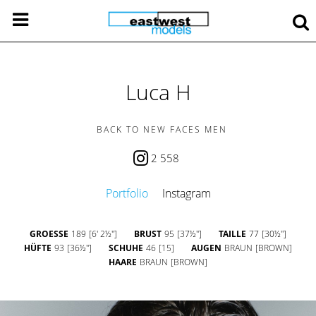
Luca H
BACK TO NEW FACES MEN
2 558
Portfolio
Instagram
GROESSE
189
[6' 2½'']
BRUST
95
[37½'']
TAILLE
77
[30½'']
HÜFTE
93
[36½'']
SCHUHE
46
[15]
AUGEN
BRAUN
[BROWN]
HAARE
BRAUN
[BROWN]