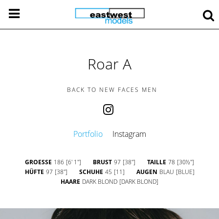
Roar A
BACK TO NEW FACES MEN
Portfolio
Instagram
GROESSE
186
[6' 1'']
BRUST
97
[38'']
TAILLE
78
[30½'']
HÜFTE
97
[38'']
SCHUHE
45
[11]
AUGEN
BLAU
[BLUE]
HAARE
DARK BLOND
[DARK BLOND]