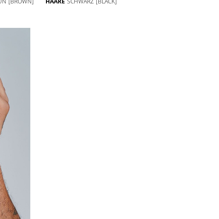
UN
[BROWN]
HAARE
SCHWARZ
[BLACK]