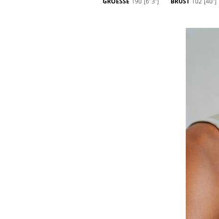
GROESSE
190
[6' 3'']
BRUST
102
[40'']