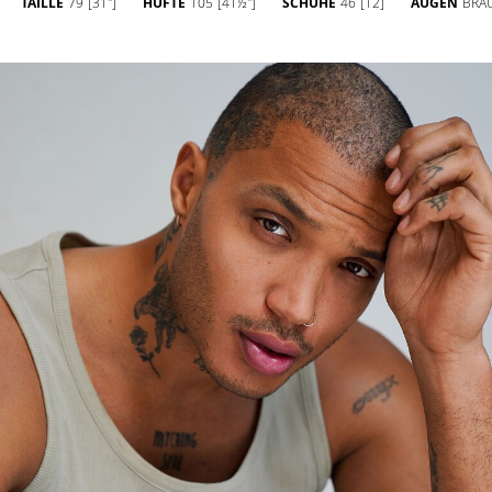
TAILLE
79
[31'']
HÜFTE
105
[41½'']
SCHUHE
46
[12]
AUGEN
BRA