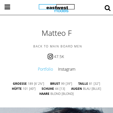
Matteo F
BACK TO MAIN BOARD MEN
47.5K
Portfolio
Instagram
GROESSE
189
[6' 2½'']
BRUST
99
[39'']
TAILLE
81
[32'']
HÜFTE
101
[40'']
SCHUHE
44
[13]
AUGEN
BLAU
[BLUE]
HAARE
BLOND
[BLOND]