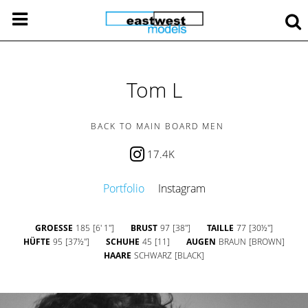
Tom L
BACK TO MAIN BOARD MEN
17.4K
Portfolio
Instagram
GROESSE
185
[6' 1'']
BRUST
97
[38'']
TAILLE
77
[30½'']
HÜFTE
95
[37½'']
SCHUHE
45
[11]
AUGEN
BRAUN
[BROWN]
HAARE
SCHWARZ
[BLACK]