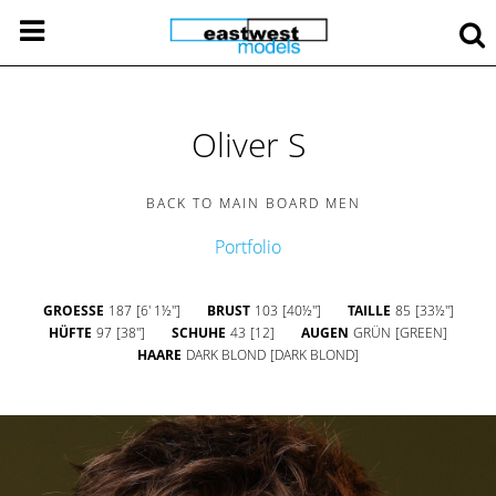
Oliver S
BACK TO MAIN BOARD MEN
Portfolio
GROESSE
187
[6' 1½'']
BRUST
103
[40½'']
TAILLE
85
[33½'']
HÜFTE
97
[38'']
SCHUHE
43
[12]
AUGEN
GRÜN
[GREEN]
HAARE
DARK BLOND
[DARK BLOND]