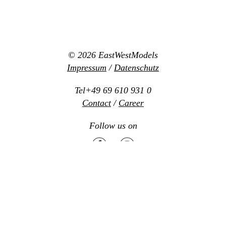
© 2026
EastWestModels
Impressum
/
Datenschutz
Tel+49 69 610 931 0
Contact
/
Career
Follow us on
Mediaslide model agency software
Design:
www.new-office.net