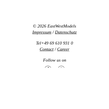
© 2026
EastWestModels
Impressum
/
Datenschutz
Tel+49 69 610 931 0
Contact
/
Career
Follow us on
Mediaslide model agency software
Design:
www.new-office.net