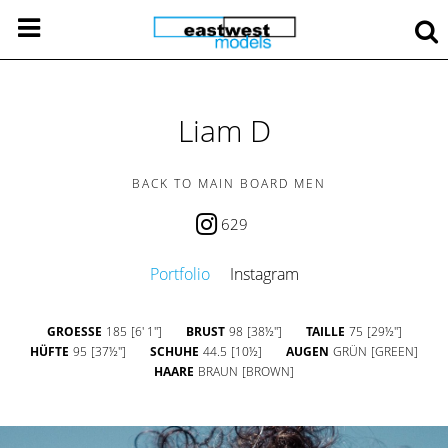
Liam D
BACK TO MAIN BOARD MEN
629
Portfolio
Instagram
GROESSE
185
[6' 1'']
BRUST
98
[38½'']
TAILLE
75
[29½'']
HÜFTE
95
[37½'']
SCHUHE
44.5
[10½]
AUGEN
GRÜN
[GREEN]
HAARE
BRAUN
[BROWN]