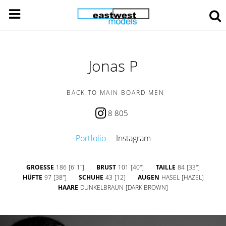
Jonas P
BACK TO MAIN BOARD MEN
8 805
Portfolio
Instagram
GROESSE
186
[6' 1'']
BRUST
101
[40'']
TAILLE
84
[33'']
HÜFTE
97
[38'']
SCHUHE
43
[12]
AUGEN
HASEL
[HAZEL]
HAARE
DUNKELBRAUN
[DARK BROWN]