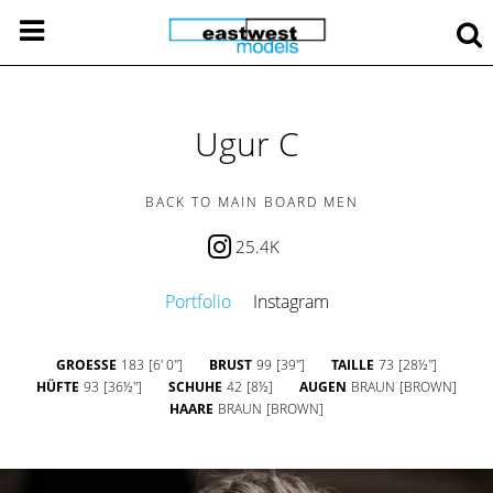
Ugur C
BACK TO MAIN BOARD MEN
25.4K
Portfolio
Instagram
GROESSE
183
[6' 0'']
BRUST
99
[39'']
TAILLE
73
[28½'']
HÜFTE
93
[36½'']
SCHUHE
42
[8½]
AUGEN
BRAUN
[BROWN]
HAARE
BRAUN
[BROWN]