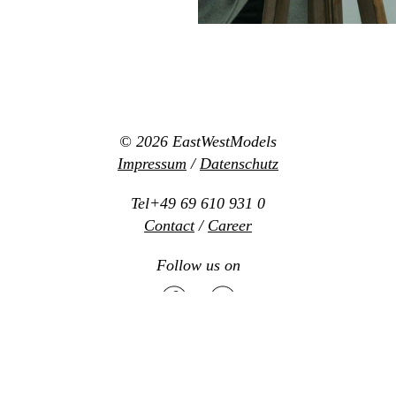
© 2026
EastWestModels
Impressum
/
Datenschutz
Tel+49 69 610 931 0
Contact
/
Career
Follow us on
Mediaslide model agency software
Design:
www.new-office.net