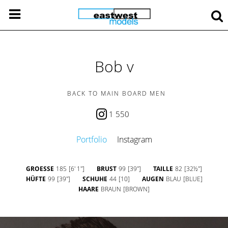
Bob v
BACK TO MAIN BOARD MEN
1 550
Portfolio
Instagram
GROESSE
185
[6' 1'']
BRUST
99
[39'']
TAILLE
82
[32½'']
HÜFTE
99
[39'']
SCHUHE
44
[10]
AUGEN
BLAU
[BLUE]
HAARE
BRAUN
[BROWN]