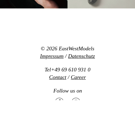
© 2026
EastWestModels
Impressum
/
Datenschutz
Tel+49 69 610 931 0
Contact
/
Career
Follow us on
Mediaslide model agency software
Design:
www.new-office.net