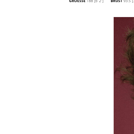
GROESSE
188
[6' 2'']
BRUST
93.5
[