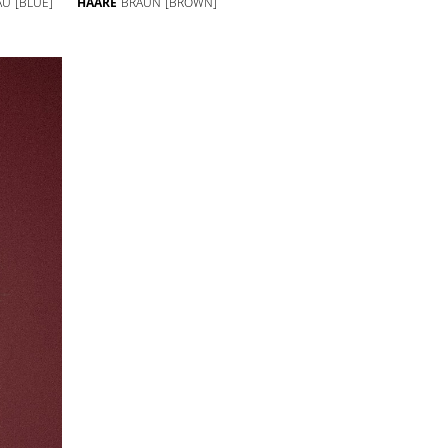
AU
[BLUE]
HAARE
BRAUN
[BROWN]