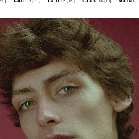
37'']
TAILLE
79
[31'']
HÜFTE
96
[38'']
SCHUHE
44
[10]
AUGEN
BL