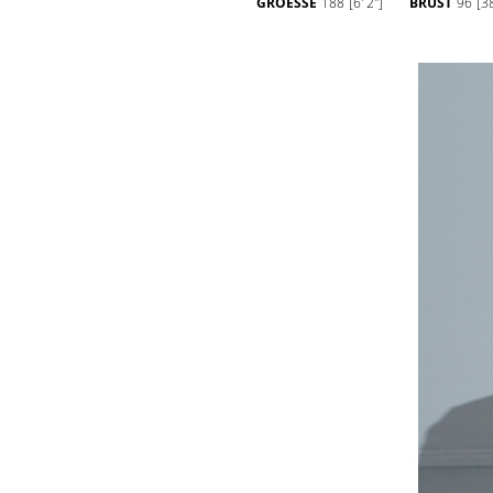
GROESSE
188
[6' 2'']
BRUST
96
[38