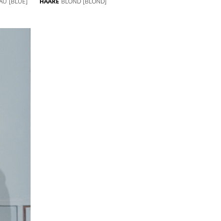
AU
[BLUE]
HAARE
BLOND
[BLOND]