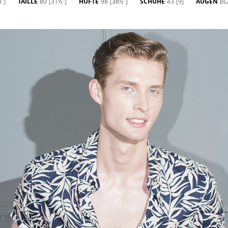
'']
TAILLE
80
[31½'']
HÜFTE
98
[38½'']
SCHUHE
43
[9]
AUGEN
BL