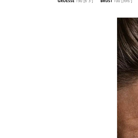
GROESSE
190
[6' 3'']
BRUST
100
[39½'']