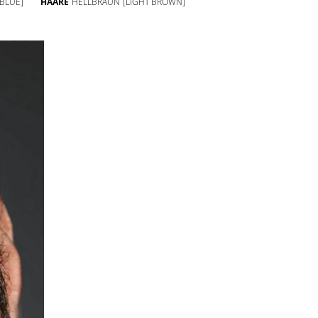
[BLUE]
HAARE
HELLBRAUN
[LIGHT BROWN]