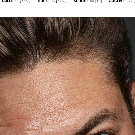
TAILLE
83
[32½'']
HÜFTE
95
[37½'']
SCHUHE
44
[10]
AUGEN
BLAU