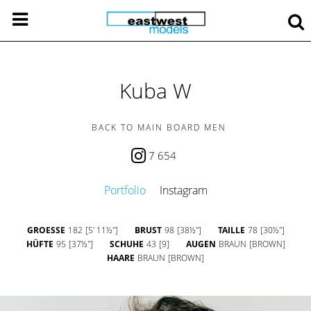
Kuba W
BACK TO MAIN BOARD MEN
7 654
Portfolio
Instagram
GROESSE
182
[5' 11½'']
BRUST
98
[38½'']
TAILLE
78
[30½'']
HÜFTE
95
[37½'']
SCHUHE
43
[9]
AUGEN
BRAUN
[BROWN]
HAARE
BRAUN
[BROWN]