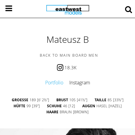
Mateusz B
BACK TO MAIN BOARD MEN
18.3K
Portfolio
Instagram
GROESSE
189
[6' 2½'']
BRUST
105
[41½'']
TAILLE
85
[33½'']
HÜFTE
99
[39'']
SCHUHE
46
[12]
AUGEN
HASEL
[HAZEL]
HAARE
BRAUN
[BROWN]