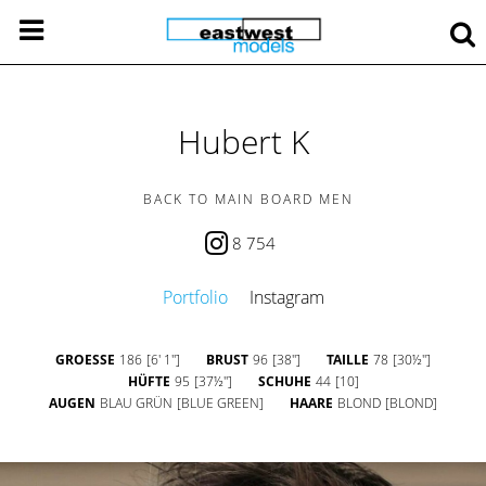
Hubert K
BACK TO MAIN BOARD MEN
8 754
Portfolio
Instagram
GROESSE
186
[6' 1'']
BRUST
96
[38'']
TAILLE
78
[30½'']
HÜFTE
95
[37½'']
SCHUHE
44
[10]
AUGEN
BLAU GRÜN
[BLUE GREEN]
HAARE
BLOND
[BLOND]