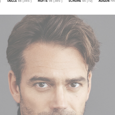
]
TAILLE
88
[34½'']
HÜFTE
98
[38½'']
SCHUHE
44
[10]
AUGEN
HA