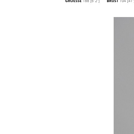
GROESSE
188
[6' 2'']
BRUST
104
[41''