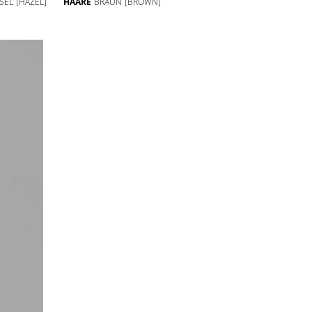
SEL
[HAZEL]
HAARE
BRAUN
[BROWN]